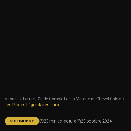
Accueil
Ferrari : Guide Complet de la Marque au Cheval Cabré
Les Pilotes Légendaires qui ont Façonné l'Histoire de Ferrari en Formule 1
23 min de lecture
23 octobre 2024
AUTOMOBILE